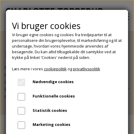
Vi bruger cookies
Vi bruger egne cookies og cookies fra tredjeparter til at
personalisere din brugeroplevelse, til markedsføring og til at
undersøge, hvordan vores hjemmeside anvendes af
PSYKOLOGBEHANDLING
Praktisk information
besøgende. Du kan altid tilbagekalde dit samtykke ved at
trykke på linket 'Cookies' nederst på siden.
Her finder du praktisk information, der kan være
SUPERVISION
Læs mere i vores
cookiepolitik
og
privatlivspolitik
relevant inden du tager kontakt til klinikken. Har du
spørgsmål derudover, er du meget velkommen til at
Nødvendige cookies
CHARLOTTE TOBBERUP
kontakte mig, gerne på telefon eller mail, og jeg vender
retur snarest muligt.
Funktionelle cookies
PRAKTISK
Statistik cookies
Marketing cookies
KONTAKT