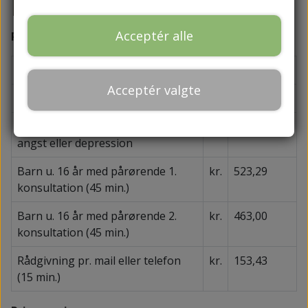
Priser
Acceptér alle
Priser med lægehenvisning (din egenandel):
1. konsultation (45 min.)
kr.
482,06
Acceptér valgte
2. konsultation (45 min.)
kr.
401,97
Unge ml. 18-21 år henvist med
kr.
Gratis
angst eller depression
Barn u. 16 år med pårørende 1.
kr.
523,29
konsultation (45 min.)
Barn u. 16 år med pårørende 2.
kr.
463,00
konsultation (45 min.)
Rådgivning pr. mail eller telefon
kr.
153,43
(15 min.)